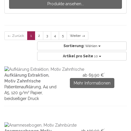
Produkte ansehen...
← Zurück
1
2
3
4
5
Weiter →
Sortierung:
Wählen
Artikel pro Seite
10
*
Aufklärung Extraktion,
ab 69,90 €
Motiv Zahnfrische
Mehr Informationen
Patientenaufklärung, A4 und
A5, 120 g/m² Papier,
beidseitiger Druck
*