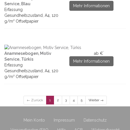
Service, Blau
Mehr Informationen
Erfassung
Gesundheitszustand, A4, 120
g/m² Offsetpapier
*
Anamnesebogen, Motiv
ab €
Service, Türkis
Mehr Informationen
Erfassung
Gesundheitszustand, A4, 120
g/m² Offsetpapier
← Zurück
1
2
3
4
5
Weiter →
Mein Konto
Impressum
Datenschutz