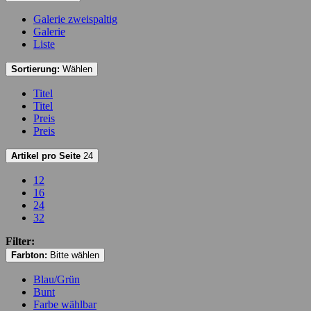
Galerie zweispaltig
Galerie
Liste
Sortierung:
Wählen
Titel
Titel
Preis
Preis
Artikel pro Seite
24
12
16
24
32
Filter:
Farbton:
Bitte wählen
Blau/Grün
Bunt
Farbe wählbar