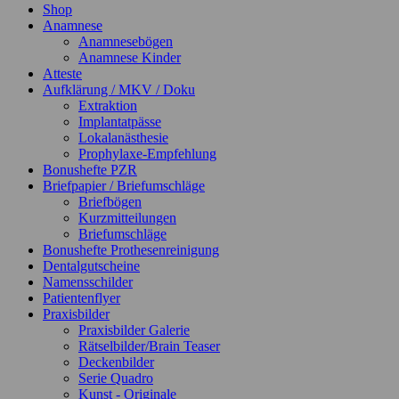
Shop
Anamnese
Anamnesebögen
Anamnese Kinder
Atteste
Aufklärung / MKV / Doku
Extraktion
Implantatpässe
Lokalanästhesie
Prophylaxe-Empfehlung
Bonushefte PZR
Briefpapier / Briefumschläge
Briefbögen
Kurzmitteilungen
Briefumschläge
Bonushefte Prothesenreinigung
Dentalgutscheine
Namensschilder
Patientenflyer
Praxisbilder
Praxisbilder Galerie
Rätselbilder/Brain Teaser
Deckenbilder
Serie Quadro
Kunst - Originale