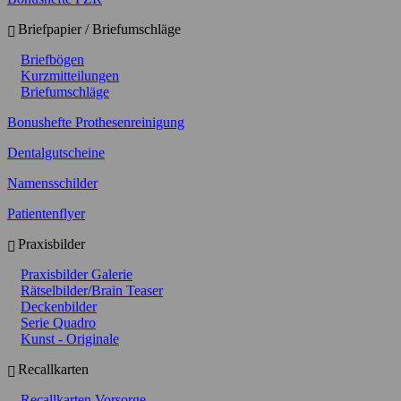
Briefpapier / Briefumschläge
Briefbögen
Kurzmitteilungen
Briefumschläge
Bonushefte Prothesenreinigung
Dentalgutscheine
Namensschilder
Patientenflyer
Praxisbilder
Praxisbilder Galerie
Rätselbilder/Brain Teaser
Deckenbilder
Serie Quadro
Kunst - Originale
Recallkarten
Recallkarten Vorsorge