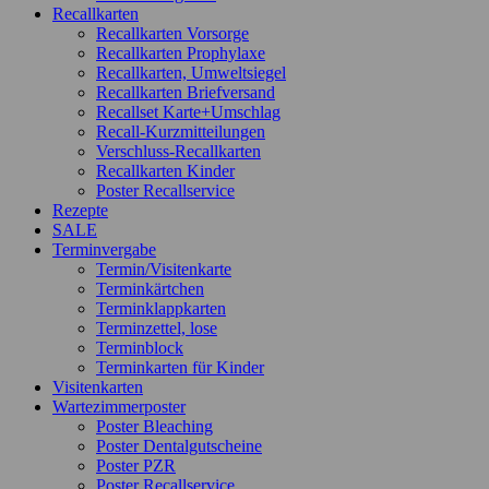
Recallkarten
Recallkarten Vorsorge
Recallkarten Prophylaxe
Recallkarten, Umweltsiegel
Recallkarten Briefversand
Recallset Karte+Umschlag
Recall-Kurzmitteilungen
Verschluss-Recallkarten
Recallkarten Kinder
Poster Recallservice
Rezepte
SALE
Terminvergabe
Termin/Visitenkarte
Terminkärtchen
Terminklappkarten
Terminzettel, lose
Terminblock
Terminkarten für Kinder
Visitenkarten
Wartezimmerposter
Poster Bleaching
Poster Dentalgutscheine
Poster PZR
Poster Recallservice