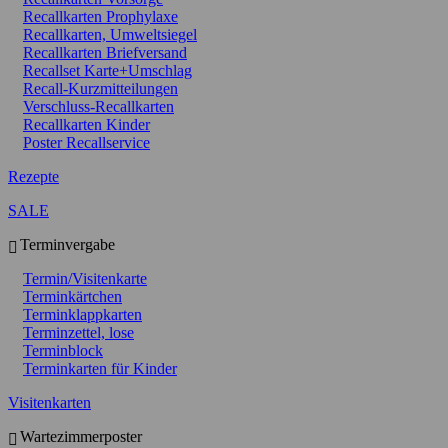
Recallkarten Prophylaxe
Recallkarten, Umweltsiegel
Recallkarten Briefversand
Recallset Karte+Umschlag
Recall-Kurzmitteilungen
Verschluss-Recallkarten
Recallkarten Kinder
Poster Recallservice
Rezepte
SALE
Terminvergabe
Termin/Visitenkarte
Terminkärtchen
Terminklappkarten
Terminzettel, lose
Terminblock
Terminkarten für Kinder
Visitenkarten
Wartezimmerposter