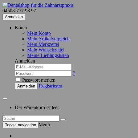
04508-777 98 97
Anmelden
Konto
Mein Konto
Mein Artikelvergleich
Mein Merkzettel
Mein Wunschzettel
Meine Lieblingslisten
Anmelden
?
Passwort merken
Registrieren
Anmelden
Der Warenkorb ist leer.
Menü
Toggle navigation