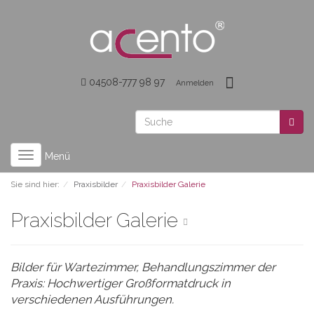
04508-777 98 97
Anmelden
Toggle
Menü
navigation
Sie sind hier:
Praxisbilder
Praxisbilder Galerie
Praxisbilder Galerie
Bilder für Wartezimmer, Behandlungszimmer der
Praxis: Hochwertiger Großformatdruck in
verschiedenen Ausführungen.