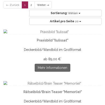
← Zurück
1
2
Weiter →
Sortierung:
Wählen
Artikel pro Seite
20
Praxisbild "Ilulissat"
Deckenbild/Wandbild im Großformat
*
ab 89,00 €
Mehr Informationen
Rätselbild/Brain Teaser "Memor(ie)"
Deckenbild/Wandbild im Großformat