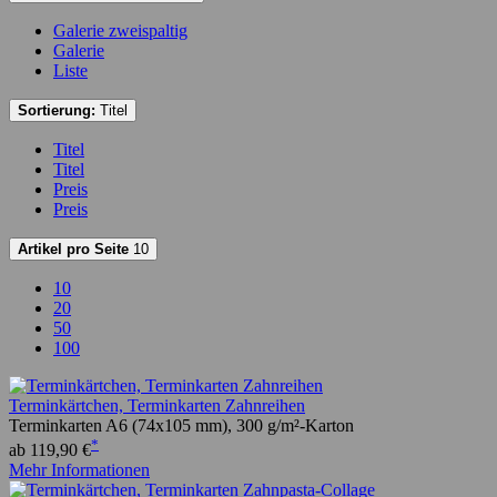
Galerie zweispaltig
Galerie
Liste
Sortierung:
Titel
Titel
Titel
Preis
Preis
Artikel pro Seite
10
10
20
50
100
Terminkärtchen, Terminkarten Zahnreihen
Terminkarten A6 (74x105 mm), 300 g/m²-Karton
*
ab 119,90 €
Mehr Informationen