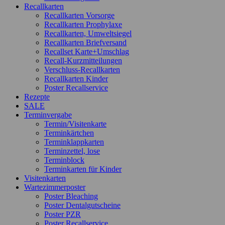
Recallkarten
Recallkarten Vorsorge
Recallkarten Prophylaxe
Recallkarten, Umweltsiegel
Recallkarten Briefversand
Recallset Karte+Umschlag
Recall-Kurzmitteilungen
Verschluss-Recallkarten
Recallkarten Kinder
Poster Recallservice
Rezepte
SALE
Terminvergabe
Termin/Visitenkarte
Terminkärtchen
Terminklappkarten
Terminzettel, lose
Terminblock
Terminkarten für Kinder
Visitenkarten
Wartezimmerposter
Poster Bleaching
Poster Dentalgutscheine
Poster PZR
Poster Recallservice