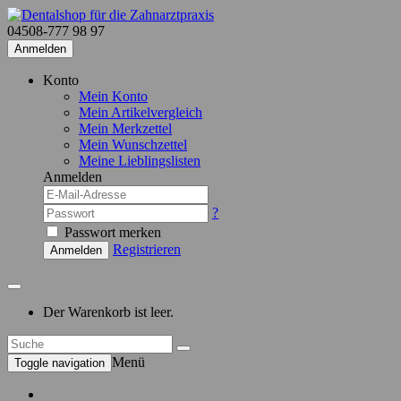
04508-777 98 97
Anmelden
Konto
Mein Konto
Mein Artikelvergleich
Mein Merkzettel
Mein Wunschzettel
Meine Lieblingslisten
Anmelden
?
Passwort merken
Registrieren
Anmelden
Der Warenkorb ist leer.
Menü
Toggle navigation