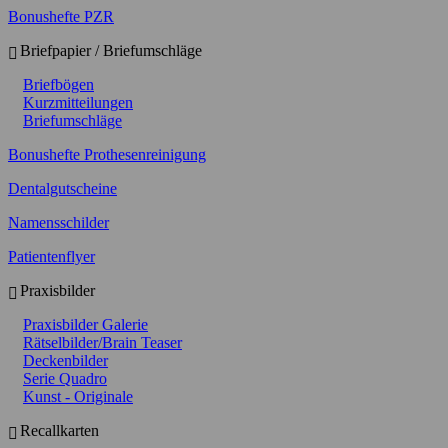
Bonushefte PZR
Briefpapier / Briefumschläge
Briefbögen
Kurzmitteilungen
Briefumschläge
Bonushefte Prothesenreinigung
Dentalgutscheine
Namensschilder
Patientenflyer
Praxisbilder
Praxisbilder Galerie
Rätselbilder/Brain Teaser
Deckenbilder
Serie Quadro
Kunst - Originale
Recallkarten