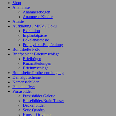
Shop
Anamnese
Anamnesebögen
Anamnese Kinder
Atteste
Aufklärung / MKV / Doku
Extraktion
Implantatpässe
Lokalanästhesie
Prophylaxe-Empfehlung
Bonushefte PZR
Briefpapier / Briefumschläge
Briefbögen
Kurzmitteilungen
Briefumschläge
Bonushefte Prothesenreinigung
Dentalgutscheine
Namensschilder
Patientenflyer
Praxisbilder
Praxisbilder Galerie
Rätselbilder/Brain Teaser
Deckenbilder
Serie Quadro
Kunst - Originale