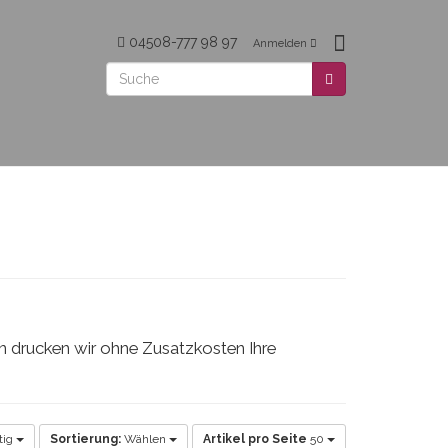
04508-777 98 97
Anmelden
n drucken wir ohne Zusatzkosten Ihre
tig
Sortierung:
Wählen
Artikel pro Seite
50