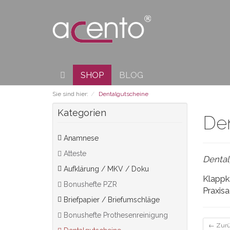
SHOP
BLOG
Sie sind hier:
Dentalgutscheine
Kategorien
De
Anamnese
Atteste
Dental
Aufklärung / MKV / Doku
Klappk
Bonushefte PZR
Praxisa
Briefpapier / Briefumschläge
Bonushefte Prothesenreinigung
← Zur