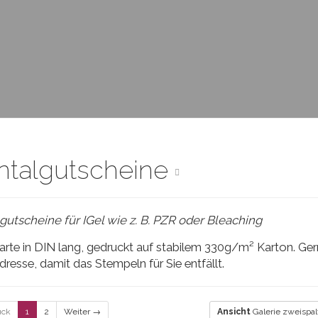
ntalgutscheine
gutscheine für IGel wie z. B. PZR oder Bleaching
arte in DIN lang, gedruckt auf stabilem 330g/m² Karton. Ger
dresse, damit das Stempeln für Sie entfällt.
ück
1
2
Weiter →
Ansicht
Galerie zweispal