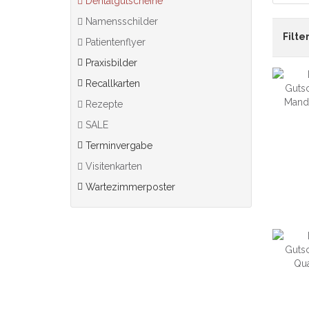
Dentalgutscheine
Namensschilder
Filter
Patientenflyer
Praxisbilder
Recallkarten
Rezepte
SALE
Terminvergabe
Visitenkarten
Wartezimmerposter