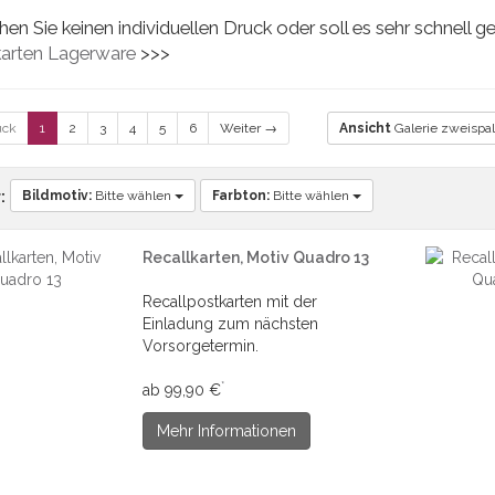
n Sie keinen individuellen Druck oder soll es sehr schnell 
karten Lagerware
>>>
ück
1
2
3
4
5
6
Weiter →
Ansicht
Galerie zweispal
Bildmotiv:
Bitte wählen
Farbton:
Bitte wählen
:
Recallkarten, Motiv Quadro 13
Recallpostkarten mit der
Einladung zum nächsten
Vorsorgetermin.
*
ab 99,90 €
Mehr Informationen