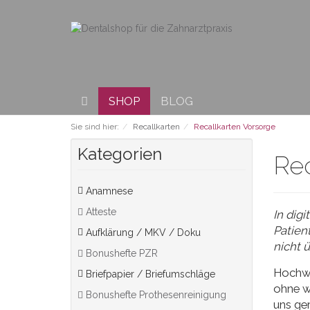
SHOP
BLOG
Sie sind hier:
Recallkarten
Recallkarten Vorsorge
Kategorien
Rec
Anamnese
Atteste
In dig
Patien
Aufklärung / MKV / Doku
nicht 
Bonushefte PZR
Hochwer
Briefpapier / Briefumschläge
ohne we
Bonushefte Prothesenreinigung
uns ge