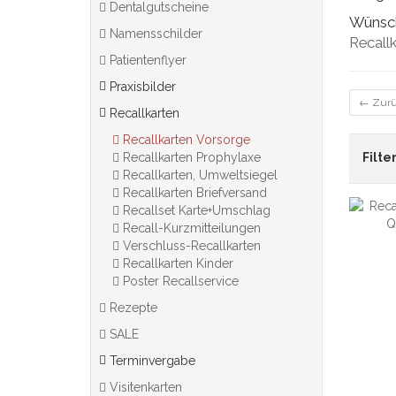
Dentalgutscheine
Wünsche
Namensschilder
Recall
Patientenflyer
Praxisbilder
← Zur
Recallkarten
Recallkarten Vorsorge
Recallkarten Prophylaxe
Filter
Recallkarten, Umweltsiegel
Recallkarten Briefversand
Recallset Karte+Umschlag
Recall-Kurzmitteilungen
Verschluss-Recallkarten
Recallkarten Kinder
Poster Recallservice
Rezepte
SALE
Terminvergabe
Visitenkarten