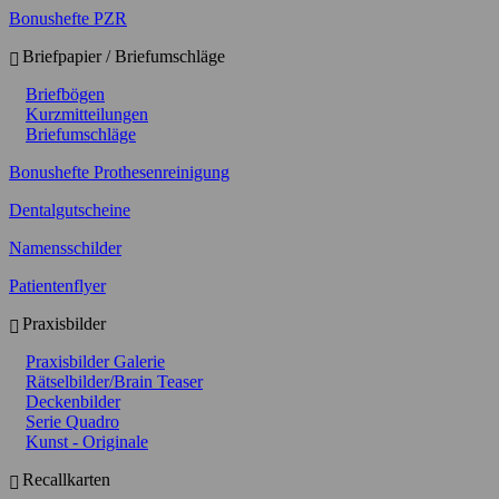
Bonushefte PZR
Briefpapier / Briefumschläge
Briefbögen
Kurzmitteilungen
Briefumschläge
Bonushefte Prothesenreinigung
Dentalgutscheine
Namensschilder
Patientenflyer
Praxisbilder
Praxisbilder Galerie
Rätselbilder/Brain Teaser
Deckenbilder
Serie Quadro
Kunst - Originale
Recallkarten