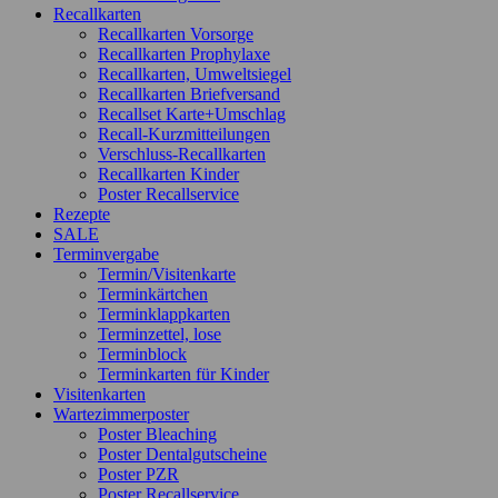
Recallkarten
Recallkarten Vorsorge
Recallkarten Prophylaxe
Recallkarten, Umweltsiegel
Recallkarten Briefversand
Recallset Karte+Umschlag
Recall-Kurzmitteilungen
Verschluss-Recallkarten
Recallkarten Kinder
Poster Recallservice
Rezepte
SALE
Terminvergabe
Termin/Visitenkarte
Terminkärtchen
Terminklappkarten
Terminzettel, lose
Terminblock
Terminkarten für Kinder
Visitenkarten
Wartezimmerposter
Poster Bleaching
Poster Dentalgutscheine
Poster PZR
Poster Recallservice