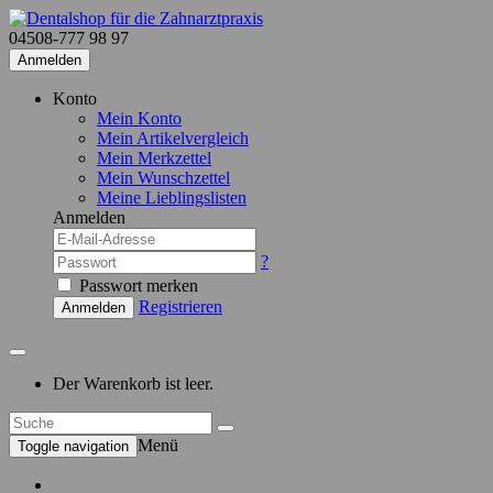
04508-777 98 97
Anmelden
Konto
Mein Konto
Mein Artikelvergleich
Mein Merkzettel
Mein Wunschzettel
Meine Lieblingslisten
Anmelden
?
Passwort merken
Registrieren
Anmelden
Der Warenkorb ist leer.
Menü
Toggle navigation