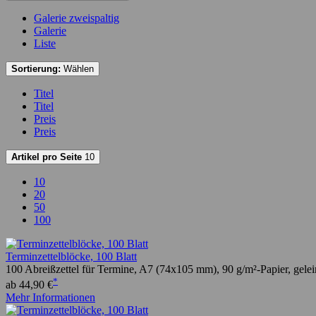
Galerie zweispaltig
Galerie
Liste
Sortierung:
Wählen
Titel
Titel
Preis
Preis
Artikel pro Seite
10
10
20
50
100
Terminzettelblöcke, 100 Blatt
100 Abreißzettel für Termine, A7 (74x105 mm), 90 g/m²-Papier, gele
*
ab 44,90 €
Mehr Informationen