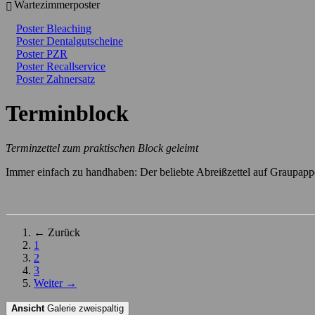
Wartezimmerposter
Poster Bleaching
Poster Dentalgutscheine
Poster PZR
Poster Recallservice
Poster Zahnersatz
Terminblock
Terminzettel zum praktischen Block geleimt
Immer einfach zu handhaben: Der beliebte Abreißzettel auf Graupappe
← Zurück
1
2
3
Weiter →
Ansicht
Galerie zweispaltig