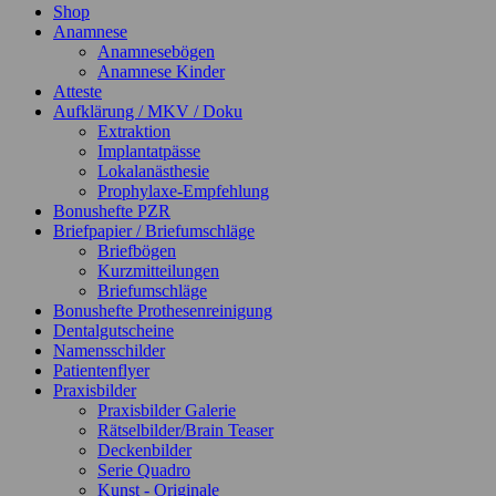
Shop
Anamnese
Anamnesebögen
Anamnese Kinder
Atteste
Aufklärung / MKV / Doku
Extraktion
Implantatpässe
Lokalanästhesie
Prophylaxe-Empfehlung
Bonushefte PZR
Briefpapier / Briefumschläge
Briefbögen
Kurzmitteilungen
Briefumschläge
Bonushefte Prothesenreinigung
Dentalgutscheine
Namensschilder
Patientenflyer
Praxisbilder
Praxisbilder Galerie
Rätselbilder/Brain Teaser
Deckenbilder
Serie Quadro
Kunst - Originale