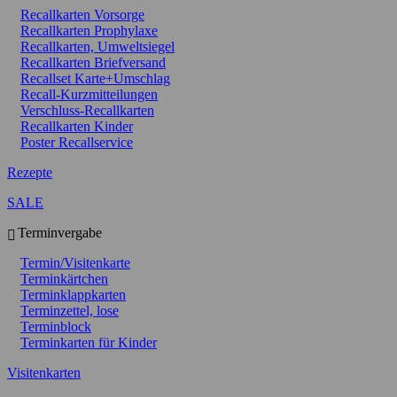
Recallkarten Vorsorge
Recallkarten Prophylaxe
Recallkarten, Umweltsiegel
Recallkarten Briefversand
Recallset Karte+Umschlag
Recall-Kurzmitteilungen
Verschluss-Recallkarten
Recallkarten Kinder
Poster Recallservice
Rezepte
SALE
Terminvergabe
Termin/Visitenkarte
Terminkärtchen
Terminklappkarten
Terminzettel, lose
Terminblock
Terminkarten für Kinder
Visitenkarten