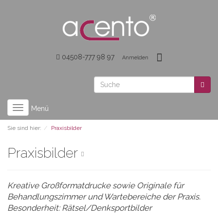
04508-777 98 97
Anmelden
Toggle
Menü
navigation
Sie sind hier:
Praxisbilder
Praxisbilder
Kreative Großformatdrucke sowie Originale für
Behandlungszimmer und Wartebereiche der Praxis.
Besonderheit: Rätsel/Denksportbilder