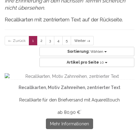
Ihre Erinnerung an den nächsten Termin sicherlich
nicht übersehen.
Recallkarten mit zentriertem Text auf der Rückseite.
← Zurück
1
2
3
4
5
Weiter →
Sortierung:
Wählen
Artikel pro Seite
10
Recallkarten, Motiv Zahnreihen, zentrierter Text
Recallkarte für den Briefversand mit Aquarelltouch
*
ab 80,90 €
Mehr Informationen