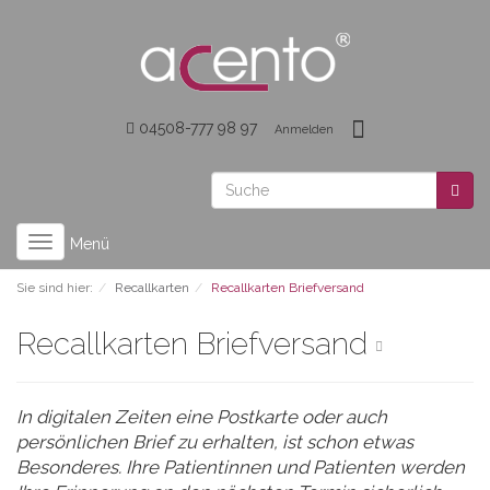
04508-777 98 97
Anmelden
Toggle
Menü
navigation
Sie sind hier:
Recallkarten
Recallkarten Briefversand
Recallkarten Briefversand
In digitalen Zeiten eine Postkarte oder auch
persönlichen Brief zu erhalten, ist schon etwas
Besonderes. Ihre Patientinnen und Patienten werden