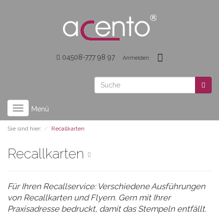
04508-777 98 97
Anmelden
Toggle
Menü
navigation
Sie sind hier:
Recallkarten
Recallkarten
Für Ihren Recallservice: Verschiedene Ausführungen
von Recallkarten und Flyern. Gern mit Ihrer
Praxisadresse bedruckt, damit das Stempeln entfällt.