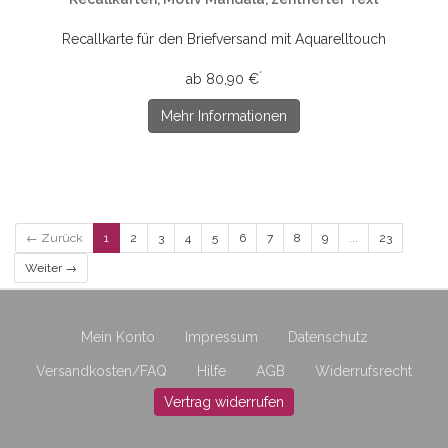
Recallkarte für den Briefversand mit Aquarelltouch
*
ab 80,90 €
Mehr Informationen
← Zurück
1
2
3
4
5
6
7
8
9
...
23
Weiter →
Mein Konto
Impressum
Datenschutz
Versandkosten/FAQ
Hilfe
AGB
Widerrufsrecht
Vertrag widerrufen