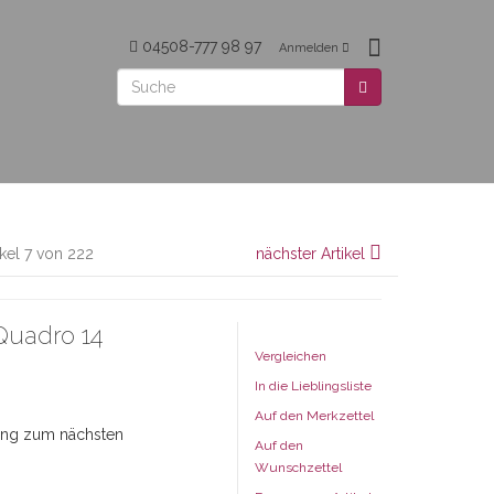
04508-777 98 97
Anmelden
ikel 7 von 222
nächster Artikel
Quadro 14
Vergleichen
In die Lieblingsliste
Auf den Merkzettel
dung zum nächsten
Auf den
Wunschzettel