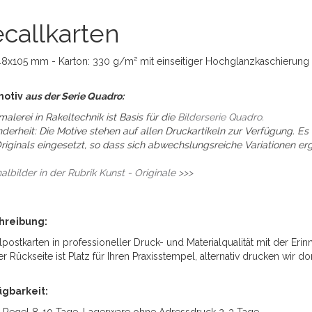
callkarten
48x105 mm - Karton: 330 g/m² mit einseitiger Hochglanzkaschierung - D
motiv
aus der Serie Quadro:
malerei in Rakeltechnik ist Basis für die
Bilderserie Quadro.
derheit: Die Motive stehen auf allen Druckartikeln zur Verfügung. Es
riginals eingesetzt, so dass sich abwechslungsreiche Variationen e
nalbilder in der Rubrik Kunst - Originale >>>
hreibung:
lpostkarten in professioneller Druck- und Materialqualität mit der Er
er Rückseite ist Platz für Ihren Praxisstempel, alternativ drucken wir d
ügbarkeit: