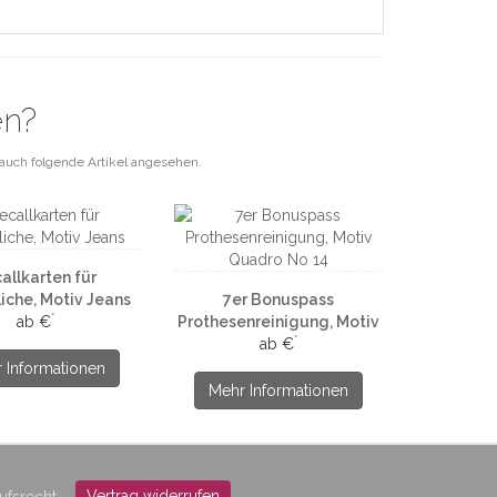
en?
auch folgende Artikel angesehen.
allkarten für
iche, Motiv Jeans
7er Bonuspass
*
ab €
Prothesenreinigung, Motiv
*
Quadro No 14
ab €
 Informationen
Mehr Informationen
Vertrag widerrufen