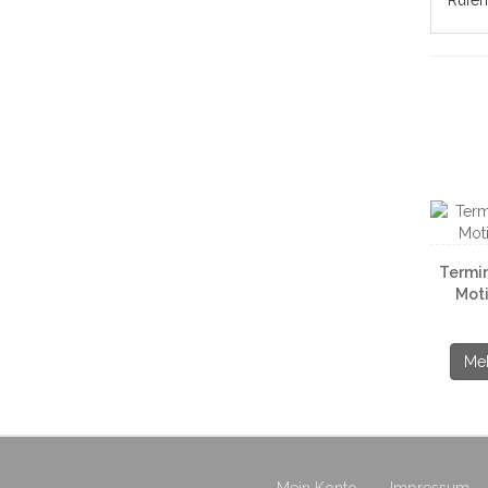
Rufen
Termin
Moti
Meh