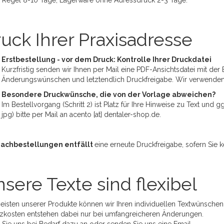
r Regel 8-10 Tage, Lagerware ohne Adressdruck 2-3 Tage.
uck Ihrer Praxisadresse
Erstbestellung - vor dem Druck: Kontrolle Ihrer Druckdatei
Kurzfristig senden wir Ihnen per Mail eine PDF-Ansichtsdatei mit der 
Änderungswünschen und letztendlich Druckfreigabe. Wir verwende
Besondere Druckwünsche, die von der Vorlage abweichen?
Im Bestellvorgang (Schritt 2) ist Platz für Ihre Hinweise zu Text und
jpg) bitte per Mail an acento [at] dentaler-shop.de.
Nachbestellungen entfällt
eine erneute Druckfreigabe, sofern Sie
sere Texte sind flexibel
eisten unserer Produkte können wir Ihren individuellen Textwünschen
zkosten entstehen dabei nur bei umfangreicheren Änderungen.