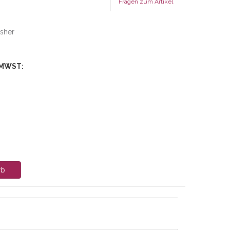
Fragen zum Artikel
isher
 MWST:
rb