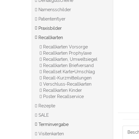
Dentalgutscheine
Namensschilder
Patientenflyer
Praxisbilder
Recallkarten
Recallkarten Vorsorge
Recallkarten Prophylaxe
Recallkarten, Umweltsiegel
Recallkarten Briefversand
Recallset Karte+Umschlag
Recall-Kurzmitteilungen
Verschluss-Recallkarten
Recallkarten Kinder
Poster Recallservice
Rezepte
SALE
Terminvergabe
Besch
Visitenkarten