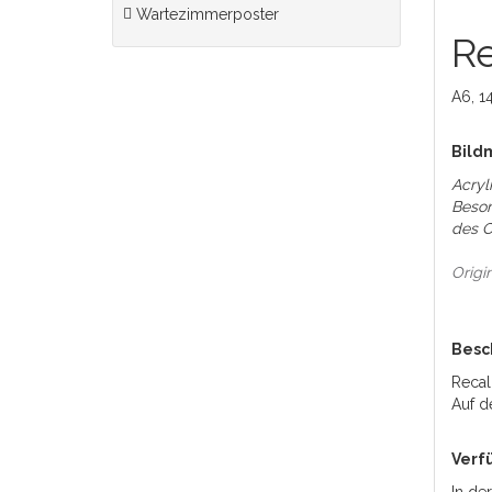
Wartezimmerposter
Re
A6, 1
Bild
Acryl
Beson
des O
Origi
Besc
Recal
Auf d
Verf