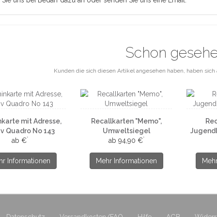
 Sie uns bei Bedarf dazu an oder senden Sie uns eine Email.
Schon geseh
Kunden die sich diesen Artikel angesehen haben, haben sich 
karte mit Adresse,
Recallkarten "Memo",
Rec
v Quadro No 143
Umweltsiegel
Jugendl
*
*
ab €
ab 94,90 €
r Informationen
Mehr Informationen
Mehr