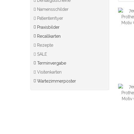
Dentalgutscheine
Namensschilder
Patientenflyer
Praxisbilder
Recallkarten
Rezepte
SALE
Terminvergabe
Visitenkarten
Wartezimmerposter