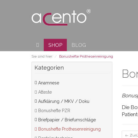
SHOP
BLOG
Sie sind hier:
Bonushefte Prothesenreinigung
Kategorien
Bo
Anamnese
Atteste
Bonusp
Aufklärung / MKV / Doku
Die Bon
Bonushefte PZR
Patient
Briefpapier / Briefumschläge
Bonushefte Prothesenreinigung
← Zur