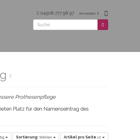
04508-777 98 97
Anmelden
ng
bessere Prothesenpflege
bieten Platz für den Namenseintrag des
tig
Sortierung:
Wählen
Artikel pro Seite
10