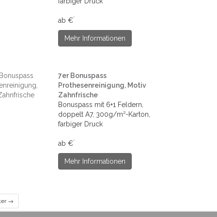
farbiger Druck
*
ab €
Mehr Informationen
7er Bonuspass
Prothesenreinigung, Motiv
Zahnfrische
Bonuspass mit 6+1 Feldern,
doppelt A7, 300g/m²-Karton,
farbiger Druck
*
ab €
Mehr Informationen
ter →