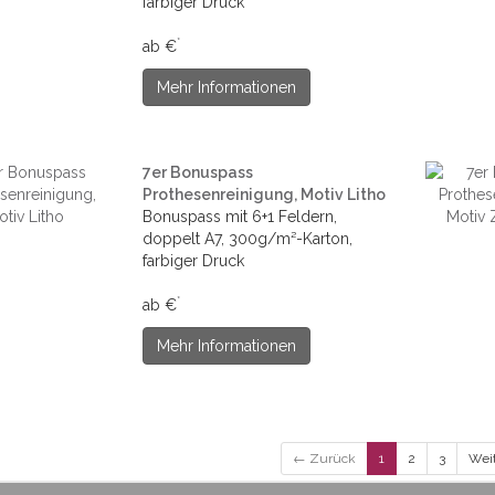
farbiger Druck
*
ab €
Mehr Informationen
7er Bonuspass
Prothesenreinigung, Motiv Litho
Bonuspass mit 6+1 Feldern,
doppelt A7, 300g/m²-Karton,
farbiger Druck
*
ab €
Mehr Informationen
← Zurück
1
2
3
Wei