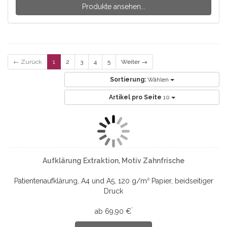
Produkte ansehen...
← Zurück
1
2
3
4
5
Weiter →
Sortierung:
Wählen
Artikel pro Seite
10
Aufklärung Extraktion, Motiv Zahnfrische
Patientenaufklärung, A4 und A5, 120 g/m² Papier, beidseitiger
Druck
*
ab 69,90 €