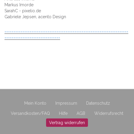
Markus Imorde
SarahC - pixelio.de
Gabriele Jepsen, acento Design
---------------------------------------------------------------------
-------------------------------
Mein Konto
Impressum
Datenschutz
Versandkosten/FAQ
Hilfe
AGB
Widerrufsrecht
Vertrag widerrufen