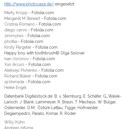
http://www.photocase.de/
eingesetzt.
Marty Kropp
- Fotolia.com
Margaret M Stewart
- Fotolia.com
Cristina Romano
- Fotolia.com
diego cervo
- Fotolia.com
zimmytws
- Fotolia.com
photka
- Fotolia.com
Kirsty Pargeter
- Fotolia.com
Happy boy with toothbrush© Olga Solovei
Ivan Voronov
- Fotolia.com
Yuri Arcurs
- Fotolia.com
Aleksejs Pivnenko
- Fotolia.com
Richard Blaker
- Fotolia.com
xjrshimada
- Fotolia.com
Heike Engel
Datenbank Digitalstock.de: B. v. Sternburg, E. Schäfer, G_Walek-
Larisch, J. Blank, Lammeyer, R. Braun, T. Machaus, W. Bulgar,
Osterrieder, O.M., Öztürk-Lettau, Tigge, Hofmeister,
Degiampedro, Paralis, Krimar, R. Röder
Willy Kühn
Andreas Infurna