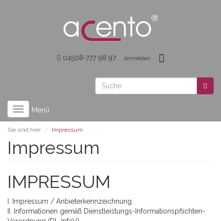
04508-777 98 97
Anmelden
Toggle
Menü
navigation
Sie sind hier:
Impressum
Impressum
IMPRESSUM
I. Impressum / Anbieterkennzeichnung
II. Informationen gemäß Dienstleistungs-Informationspflichten-