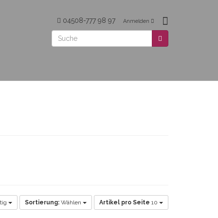
04508-777 98 97
Anmelden
tig
Sortierung:
Wählen
Artikel pro Seite
10