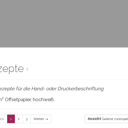
zepte
rezepte für die Hand- oder Druckerbeschriftung
² Offsetpapier, hochweiß.
ück
1
2
3
Weiter →
Ansicht
Galerie zweispal