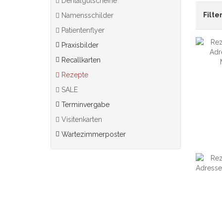
Dentalgutscheine
Filter
Namensschilder
Patientenflyer
Praxisbilder
Recallkarten
Rezepte
SALE
Terminvergabe
Visitenkarten
Wartezimmerposter