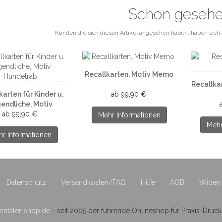
Schon geseh
Kunden die sich diesen Artikel angesehen haben, haben sich 
Recallkarten, Motiv Memo
Recallka
*
karten für Kinder u.
ab 99,90 €
endliche, Motiv
*
Hundetrab
ab 99,90 €
Mehr Informationen
Mehr
r Informationen
Datenschutz
Versandkosten/FAQ
Hilfe
AGB
Widerr
ntaler-shop.de
- seit 2005 der führende Onlineshop für Praxis-Druc