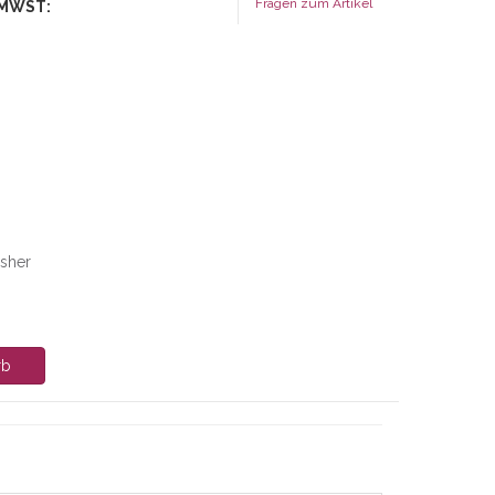
Fragen zum Artikel
 MWST:
isher
rb