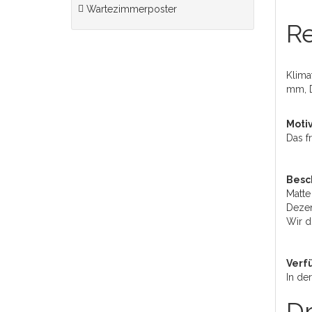
Wartezimmerposter
Re
Klima
mm, Dr
Moti
Das f
Besc
Matte
Dezen
Wir d
Verf
In de
Dr