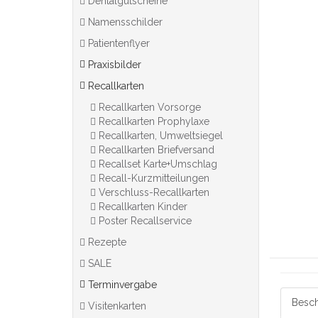
Dentalgutscheine
Namensschilder
Patientenflyer
Praxisbilder
Recallkarten
Recallkarten Vorsorge
Recallkarten Prophylaxe
Recallkarten, Umweltsiegel
Recallkarten Briefversand
Recallset Karte+Umschlag
Recall-Kurzmitteilungen
Verschluss-Recallkarten
Recallkarten Kinder
Poster Recallservice
Rezepte
SALE
Terminvergabe
Besch
Visitenkarten