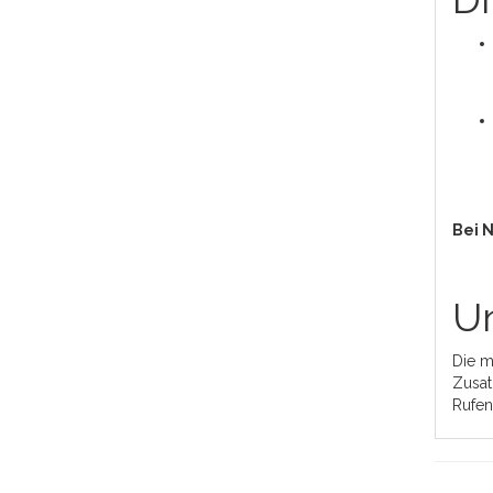
Bei 
Un
Die m
Zusat
Rufen