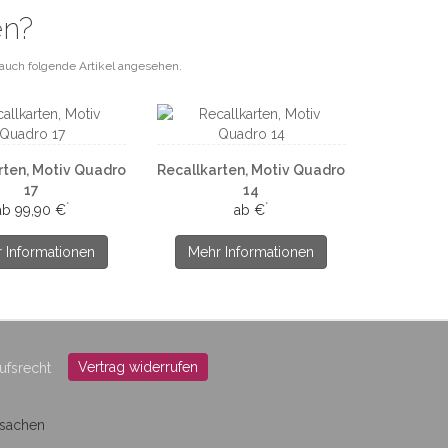
en?
auch folgende Artikel angesehen.
rten, Motiv Quadro
Recallkarten, Motiv Quadro
17
14
*
*
ab 99,90 €
ab €
 Informationen
Mehr Informationen
Vertrag widerrufen
ufsrecht
ksachen