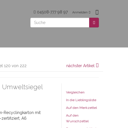
04508-777 98 97
Anmelden
kel 120 von 222
nächster Artikel
, Umweltsiegel
Vergleichen
In die Lieblingsliste
Auf den Merkzettel
m-Recyclingkarton mit
Auf den
ertifiziert, A6
Wunschzettel