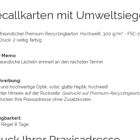
callkarten mit Umweltsieg
freundlicher Premium-Recyclingkarton: Hochweiß, 300 g/m² - FSC-zert
uck: 2-seitig, farbig.
v Memo
reundliche Lächeln erinnert an den nächsten Termin
hreibung:
 und hochwertige Optik; volle, glatte Haptik, hochweiß.
ter Hinweis auf der Rückseite:
Gedruckt auf Premium-Recyclingkarton,
rucken Ihre Praxisadresse ohne Zusatzkosten.
ügbarkeit:
r Regel 8 Tage
uck Ihrer Praxisadresse