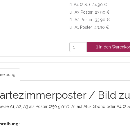
A4 (2 St.) 24,90 €
A3 Poster 23,90 €
A2 Poster 33,90 €
A1 Poster 43,90 €
In den Warenko
reibung
rtezimmerposter / Bild zu
eise A1, A2, A3 als Poster (250 g/m²), A1 auf Alu-Dibond oder A4 (2 S
hreibung: