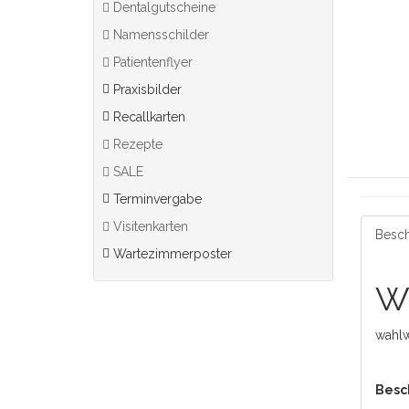
Dentalgutscheine
Namensschilder
Patientenflyer
Praxisbilder
Recallkarten
Rezepte
SALE
Terminvergabe
Visitenkarten
Besch
Wartezimmerposter
Wa
wahlw
Besc