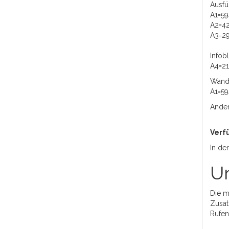
Ausfü
A1=5
A2=4
A3=2
Infobl
A4=2
Wandb
A1=5
Ander
Verf
In de
Un
Die m
Zusat
Rufen