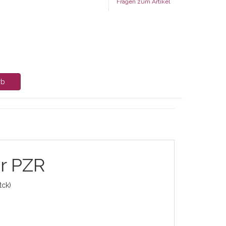
Fragen zum Artikel
rb
r PZR
tck)