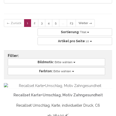
← Zurück
1
2
3
4
5
...
23
Weiter →
Sortierung:
Titel
Artikel pro Seite
10
Filter:
Bildmotiv:
Bitte wählen
Farbton:
Bitte wählen
Recallset Karte+Umschlag, Motiv Zahngesundheit
Recallset Umschlag, Karte, individueller Druck, C6
*
ab 284,90 €