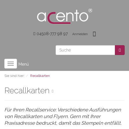
04508-777 98 97
Anmelden
Toggle
Menü
navigation
Sie sind hier:
Recallkarten
Recallkarten
Für Ihren Recallservice: Verschiedene Ausführungen
von Recallkarten und Flyern. Gern mit Ihrer
Praxisadresse bedruckt, damit das Stempeln entfällt.