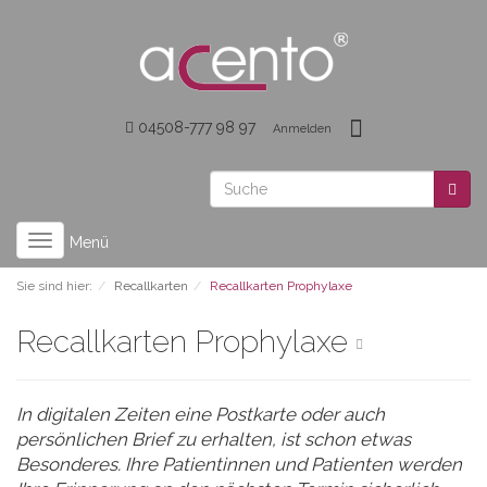
04508-777 98 97
Anmelden
Toggle
Menü
navigation
Sie sind hier:
Recallkarten
Recallkarten Prophylaxe
Recallkarten Prophylaxe
In digitalen Zeiten eine Postkarte oder auch
persönlichen Brief zu erhalten, ist schon etwas
Besonderes. Ihre Patientinnen und Patienten werden