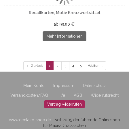
Recallkarten, Motiv Kreuzworträtsel
*
ab 99,90 €
Mehr Informationen
← Zurück
1
2
3
4
5
Weiter →
Mein Konto
Impressum
Datenschutz
Versandkosten/FAQ
Hilfe
AGB
Widerrufsrecht
Vertrag widerrufen
www.dentaler-shop.de
- seit 2005 der führende Onlineshop
für Praxis-Drucksachen