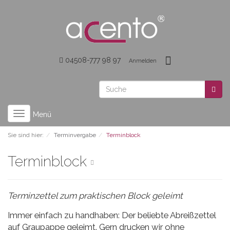
04508-777 98 97
Anmelden
Toggle
Menü
navigation
Sie sind hier:
Terminvergabe
Terminblock
Terminblock
Terminzettel zum praktischen Block geleimt
Immer einfach zu handhaben: Der beliebte Abreißzettel
auf Graupappe geleimt. Gern drucken wir ohne