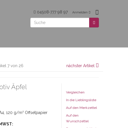
04508-777 98 97
Anmelden
tikel 7 von 26
nächster Artikel
tiv Äpfel
Vergleichen
In die Lieblingsliste
Auf den Merkzettel
A4, 120 g/m² Offsetpapier
Auf den
Wunschzettel
 MWST: