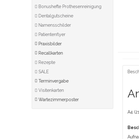
Bonushefte Prothesenreinigung
Dentalgutscheine
Namensschilder
Patientenflyer
Praxisbilder
Recallkarten
Rezepte
SALE
Besch
Terminvergabe
A
Visitenkarten
Wartezimmerposter
A4 (2
Besc
Aufna