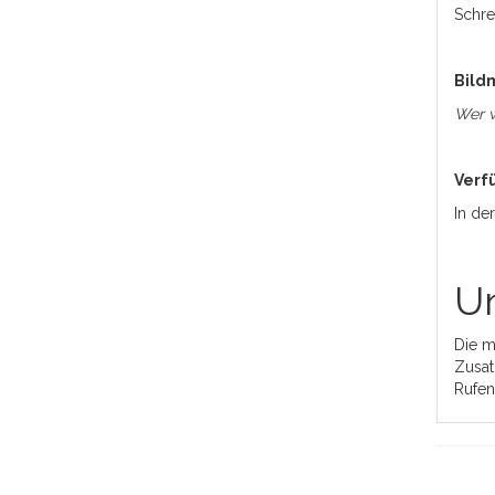
Schre
Bildm
Wer w
Verf
In de
Un
Die m
Zusat
Rufen