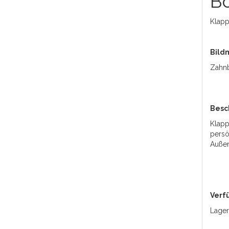
Bo
Klapp
Bildm
Zahnb
Besc
Klapp
persö
Außen
Verf
Lager