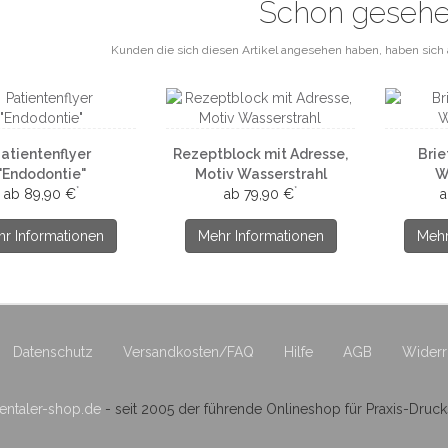
Schon geseh
Kunden die sich diesen Artikel angesehen haben, haben sich 
atientenflyer
Rezeptblock mit Adresse,
Brie
"Endodontie"
Motiv Wasserstrahl
W
*
*
ab 89,90 €
ab 79,90 €
a
r Informationen
Mehr Informationen
Mehr
Datenschutz
Versandkosten/FAQ
Hilfe
AGB
Widerr
ntaler-shop.de
- seit 2005 der führende Onlineshop für Praxis-Druc