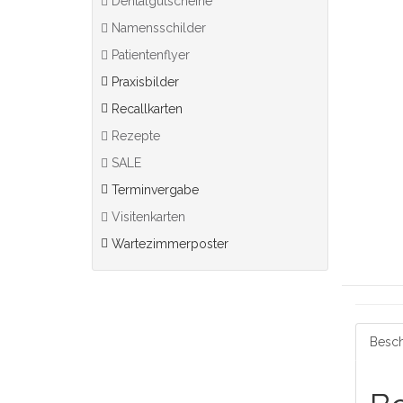
Dentalgutscheine
Namensschilder
Patientenflyer
Praxisbilder
Recallkarten
Rezepte
SALE
Terminvergabe
Visitenkarten
Wartezimmerposter
Besch