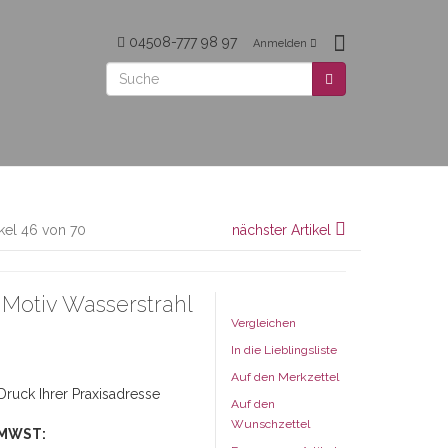
04508-777 98 97
Anmelden
ikel 46 von 70
nächster Artikel
Motiv Wasserstrahl
Vergleichen
In die Lieblingsliste
Auf den Merkzettel
ruck Ihrer Praxisadresse
Auf den
Wunschzettel
 MWST: