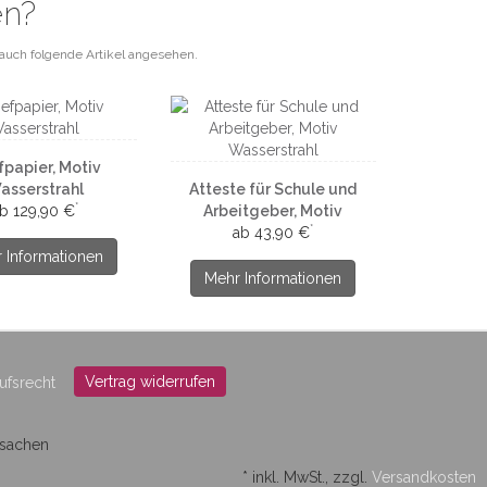
en?
auch folgende Artikel angesehen.
fpapier, Motiv
asserstrahl
Atteste für Schule und
*
b 129,90 €
Arbeitgeber, Motiv
*
Wasserstrahl
ab 43,90 €
 Informationen
Mehr Informationen
Vertrag widerrufen
ufsrecht
ksachen
*
inkl. MwSt., zzgl.
Versandkosten