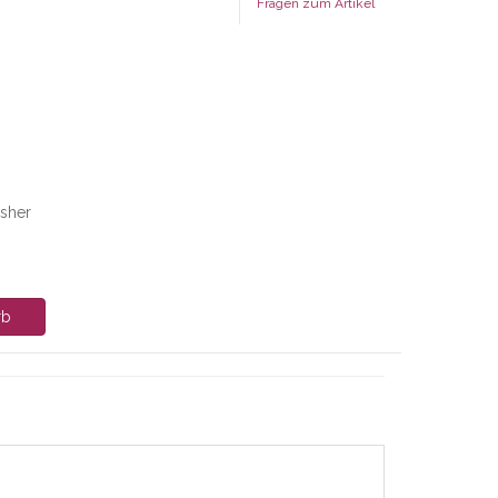
Fragen zum Artikel
isher
rb