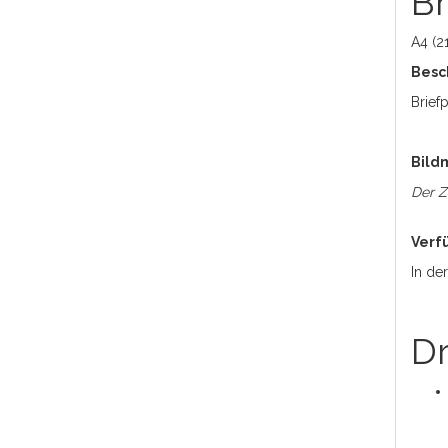
B
A4 (2
Besc
Brief
Bild
Der Z
Verf
In de
Dr