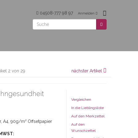
04508-777 98 97
Anmelden
tikel 2 von 29
nächster Artikel
Zahngesundheit
Vergleichen
In die Lieblingsliste
Auf den Merkzettel
r, A4, 90g/m² Offsetpapier
Auf den
Wunschzettel
 MWST: