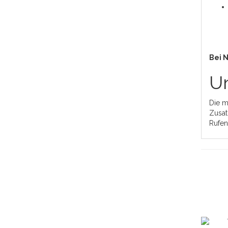
Bei 
Un
Die m
Zusat
Rufen