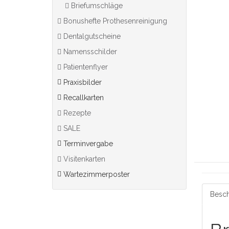
Briefumschläge
Bonushefte Prothesenreinigung
Dentalgutscheine
Namensschilder
Patientenflyer
Praxisbilder
Recallkarten
Rezepte
SALE
Terminvergabe
Visitenkarten
Wartezimmerposter
Besch