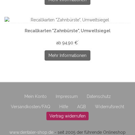
Recallkarten "Zahnbürste", Umweltsiegel
*
ab 94,90 €
Mehr Informationen
Mein Konto
Impressum
Datenschutz
Versandkosten/FAQ
Hilfe
AGB
Widerrufsrecht
Vertrag widerrufen
www.dentaler-shop.de
- seit 2005 der führende Onlineshop