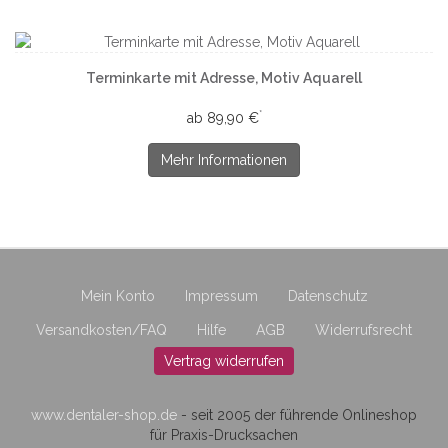
Terminkarte mit Adresse, Motiv Aquarell
*
ab 89,90 €
Mehr Informationen
Mein Konto
Impressum
Datenschutz
Versandkosten/FAQ
Hilfe
AGB
Widerrufsrecht
Vertrag widerrufen
www.dentaler-shop.de
- seit 2005 der führende Onlineshop
für Praxis-Drucksachen