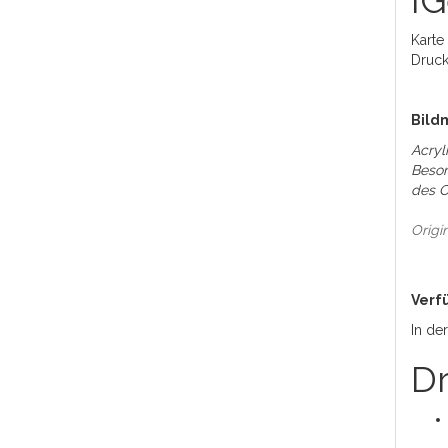
I
Karte
Druck
Bild
Acryl
Beson
des O
Origi
Verf
In de
Dr