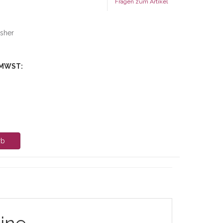
Fragen zum Artikel
isher
 MWST:
rb