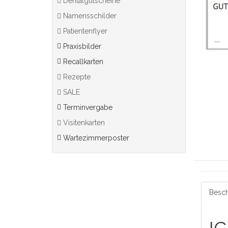
Dentalgutscheine
Namensschilder
Patientenflyer
Praxisbilder
Recallkarten
Rezepte
SALE
Terminvergabe
Visitenkarten
Wartezimmerposter
Besch