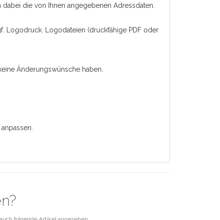
n dabei die von Ihnen angegebenen Adressdaten.
 ggf. Logodruck. Logodateien (druckfähige PDF oder
e keine Änderungswünsche haben.
 anpassen.
en?
auch folgende Artikel angesehen.