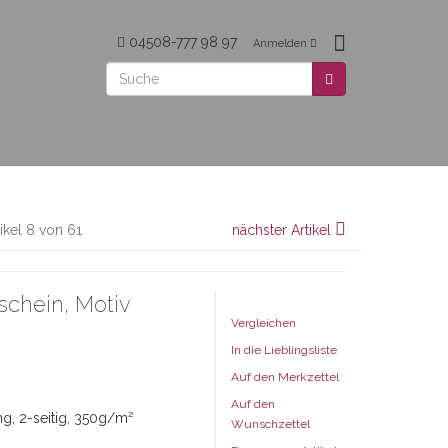
04508-777 98 97
Anmelden
tikel 8 von 61
nächster Artikel
chein, Motiv
Vergleichen
In die Lieblingsliste
Auf den Merkzettel
Auf den
g, 2-seitig, 350g/m²
Wunschzettel