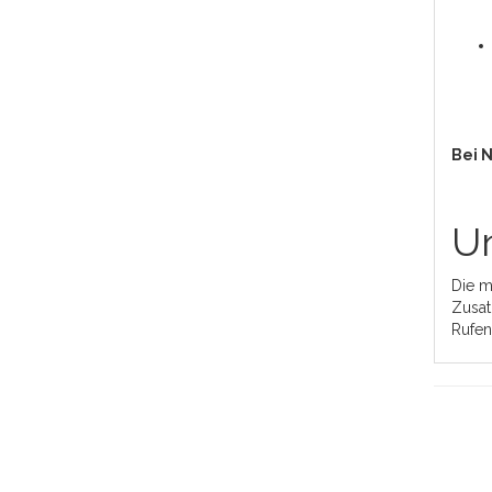
Bei 
Un
Die m
Zusat
Rufen