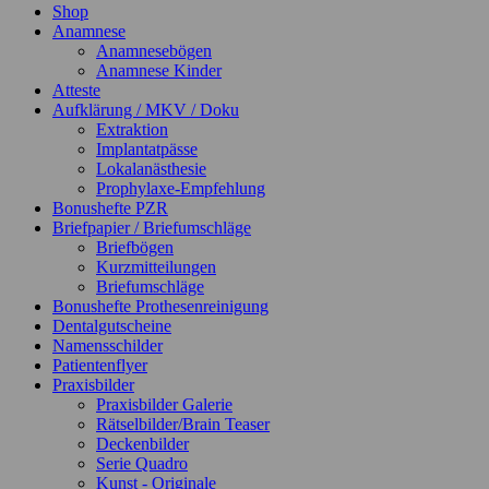
Shop
Anamnese
Anamnesebögen
Anamnese Kinder
Atteste
Aufklärung / MKV / Doku
Extraktion
Implantatpässe
Lokalanästhesie
Prophylaxe-Empfehlung
Bonushefte PZR
Briefpapier / Briefumschläge
Briefbögen
Kurzmitteilungen
Briefumschläge
Bonushefte Prothesenreinigung
Dentalgutscheine
Namensschilder
Patientenflyer
Praxisbilder
Praxisbilder Galerie
Rätselbilder/Brain Teaser
Deckenbilder
Serie Quadro
Kunst - Originale