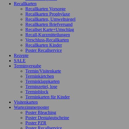
Recallkarten
Recallkarten Vorsorge
Recallkarten Prophylaxe
Recallkarten, Umweltsiegel
Recallkarten Briefversand
Recallset Karte+Umschlag
Recall-Kurzmitteilungen
Verschluss-Recallkarten
Recallkarten Kinder
Poster Recallservice
Rezepte
SALE
Terminvergabe
Termin/Visitenkarte
Terminkärtchen
Terminklappkarten
Terminzettel, lose
Terminblock
Terminkarten für Kinder
Visitenkarten
Wartezimmerposter
Poster Bleaching
Poster Dentalgutscheine
Poster PZR
Poster Recallservice