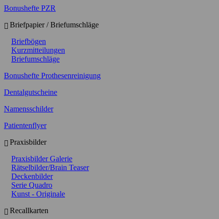
Bonushefte PZR
Briefpapier / Briefumschläge
Briefbögen
Kurzmitteilungen
Briefumschläge
Bonushefte Prothesenreinigung
Dentalgutscheine
Namensschilder
Patientenflyer
Praxisbilder
Praxisbilder Galerie
Rätselbilder/Brain Teaser
Deckenbilder
Serie Quadro
Kunst - Originale
Recallkarten