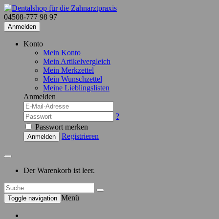
04508-777 98 97
Anmelden
Konto
Mein Konto
Mein Artikelvergleich
Mein Merkzettel
Mein Wunschzettel
Meine Lieblingslisten
Anmelden
?
Passwort merken
Registrieren
Anmelden
Der Warenkorb ist leer.
Menü
Toggle navigation