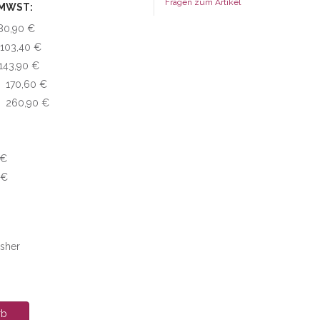
Fragen zum Artikel
 MWST:
 80,90 €
 103,40 €
 143,90 €
l 170,60 €
l 260,90 €
 €
 €
isher
rb