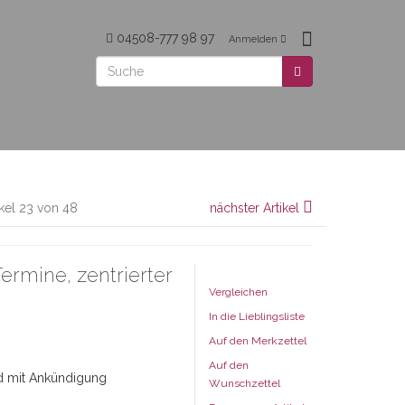
04508-777 98 97
Anmelden
ikel 23 von 48
nächster Artikel
Termine, zentrierter
Vergleichen
In die Lieblingsliste
Auf den Merkzettel
Auf den
nd mit Ankündigung
Wunschzettel