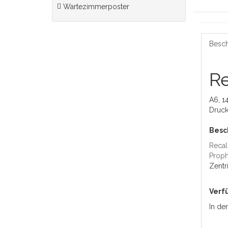
Wartezimmerposter
Besch
Re
A6, 1
Druck
Besc
Recal
Proph
Zentr
Verf
In de