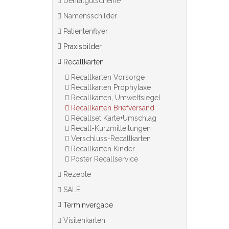
Dentalgutscheine
Namensschilder
Patientenflyer
Praxisbilder
Recallkarten
Recallkarten Vorsorge
Recallkarten Prophylaxe
Recallkarten, Umweltsiegel
Recallkarten Briefversand
Recallset Karte+Umschlag
Recall-Kurzmitteilungen
Verschluss-Recallkarten
Recallkarten Kinder
Poster Recallservice
Rezepte
SALE
Terminvergabe
Visitenkarten