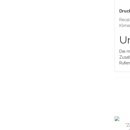
Druck
Recal
Klima
Un
Die m
Zusat
Rufen