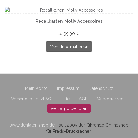
Recallkarten, Motiv Accessoires
*
ab 99,90 €
Mehr Informationen
Mein Konto
Impressum
Datenschutz
Versandkosten/FAQ
Hilfe
AGB
Widerrufsrecht
Vertrag widerrufen
www.dentaler-shop.de
- seit 2005 der führende Onlineshop
für Praxis-Drucksachen