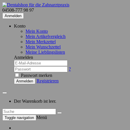
04508-777 98 97
Anmelden
Konto
Mein Konto
Mein Artikelvergleich
Mein Merkzettel
Mein Wunschzettel
Meine Lieblingslisten
Anmelden
?
Passwort merken
Registrieren
Anmelden
Der Warenkorb ist leer.
Menü
Toggle navigation