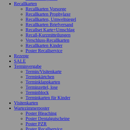
Recallkarten
Recallkarten Vorsorge
Recallkarten Prophylaxe
Recallkarten, Umweltsiegel
Recallkarten Briefversand
Recallset Karte+Umschlag
Recall-Kurzmitteilungen
Verschluss-Recallkarten
Recallkarten Kinder
Poster Recallservice
Rezepte
SALE
Terminvergabe
Termin/Visitenkarte
Terminkärtchen
Terminklappkarten
Terminzettel, lose
Terminblock
Terminkarten für Kinder
Visitenkarten
Wartezimmerposter
Poster Bleaching
Poster Dentalgutscheine
Poster PZR
Poster Recallservice