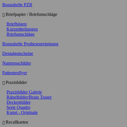
Bonushefte PZR
Briefpapier / Briefumschläge
Briefbögen
Kurzmitteilungen
Briefumschläge
Bonushefte Prothesenreinigung
Dentalgutscheine
Namensschilder
Patientenflyer
Praxisbilder
Praxisbilder Galerie
Rätselbilder/Brain Teaser
Deckenbilder
Serie Quadro
Kunst - Originale
Recallkarten