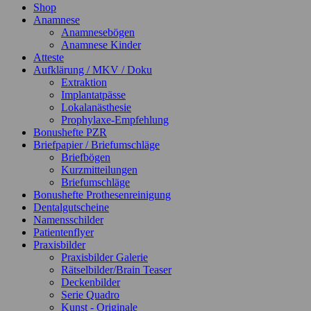
Shop
Anamnese
Anamnesebögen
Anamnese Kinder
Atteste
Aufklärung / MKV / Doku
Extraktion
Implantatpässe
Lokalanästhesie
Prophylaxe-Empfehlung
Bonushefte PZR
Briefpapier / Briefumschläge
Briefbögen
Kurzmitteilungen
Briefumschläge
Bonushefte Prothesenreinigung
Dentalgutscheine
Namensschilder
Patientenflyer
Praxisbilder
Praxisbilder Galerie
Rätselbilder/Brain Teaser
Deckenbilder
Serie Quadro
Kunst - Originale