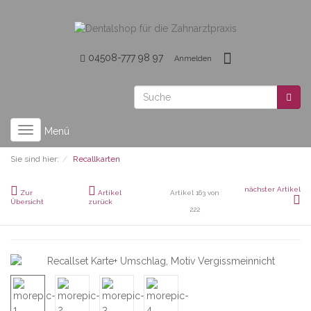
04508-777 98 97
Anmelden
Toggle
Menü
navigation
Sie sind hier:
Recallkarten
nächster Artikel
Zur
Artikel
Artikel 163 von
Übersicht
zurück
222