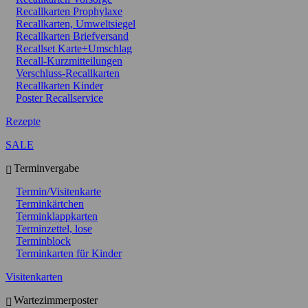
Recallkarten Prophylaxe
Recallkarten, Umweltsiegel
Recallkarten Briefversand
Recallset Karte+Umschlag
Recall-Kurzmitteilungen
Verschluss-Recallkarten
Recallkarten Kinder
Poster Recallservice
Rezepte
SALE
Terminvergabe
Termin/Visitenkarte
Terminkärtchen
Terminklappkarten
Terminzettel, lose
Terminblock
Terminkarten für Kinder
Visitenkarten
Wartezimmerposter