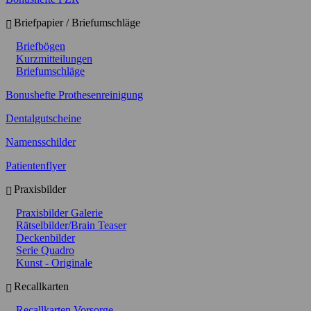
Briefpapier / Briefumschläge
Briefbögen
Kurzmitteilungen
Briefumschläge
Bonushefte Prothesenreinigung
Dentalgutscheine
Namensschilder
Patientenflyer
Praxisbilder
Praxisbilder Galerie
Rätselbilder/Brain Teaser
Deckenbilder
Serie Quadro
Kunst - Originale
Recallkarten
Recallkarten Vorsorge