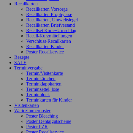
Recallkarten
Recallkarten Vorsorge
Recallkarten Prophylaxe
Recallkarten, Umweltsiegel
Recallkarten Briefversand
Recallset Karte+Umschlag
Recall-Kurzmitteilungen
Verschluss-Recallkarten
Recallkarten Kinder
Poster Recallservice
Rezepte
SALE
Terminvergabe
Termin/Visitenkarte
Terminkärtchen
Terminklappkarten
Terminzettel, lose
Terminblock
Terminkarten für Kinder
Visitenkarten
Wartezimmerposter
Poster Bleaching
Poster Dentalgutscheine
Poster PZR
Poster Recallservice