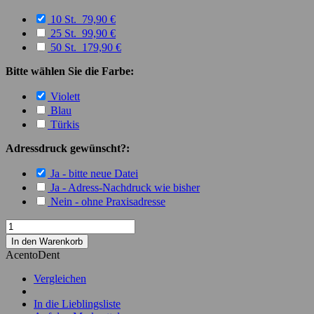
10 St. 79,90 €
25 St. 99,90 €
50 St. 179,90 €
Bitte wählen Sie die Farbe:
Violett
Blau
Türkis
Adressdruck gewünscht?:
Ja - bitte neue Datei
Ja - Adress-Nachdruck wie bisher
Nein - ohne Praxisadresse
In den Warenkorb
AcentoDent
Vergleichen
In die Lieblingsliste