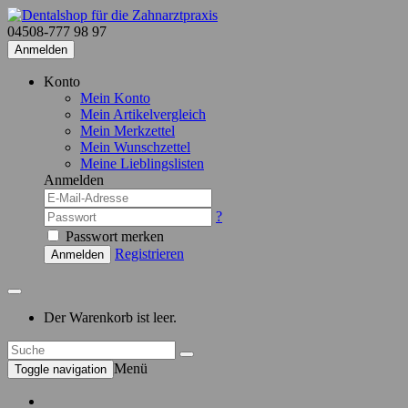
04508-777 98 97
Anmelden
Konto
Mein Konto
Mein Artikelvergleich
Mein Merkzettel
Mein Wunschzettel
Meine Lieblingslisten
Anmelden
?
Passwort merken
Registrieren
Anmelden
Der Warenkorb ist leer.
Menü
Toggle navigation