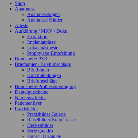
Shop
Anamnese
Anamnesebögen
Anamnese Kinder
Atteste
Aufklärung / MKV / Doku
Extraktion
Implantatpässe
Lokalanästhesie
Prophylaxe-Empfehlung
Bonushefte PZR
Briefpapier / Briefumschläge
Briefbögen
Kurzmitteilungen
Briefumschläge
Bonushefte Prothesenreinigung
Dentalgutscheine
Namensschilder
Patientenflyer
Praxisbilder
Praxisbilder Galerie
Rätselbilder/Brain Teaser
Deckenbilder
Serie Quadro
Kunst - Originale