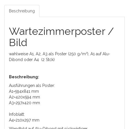
Beschreibung
Wartezimmerposter /
Bild
wahlweise A1, A2, A3 als Poster (250 g/m²), A1 auf Alu-
Dibond oder A4 (2 Stck)
Beschreibung:
Ausführungen als Poster:
A1=594x841 mm
A2=420x594 mm
A3=297x420 mm
Infoblatt:
A4=210x297 mm
Wandbild auf Alu-Dibond mit rückwärtiger