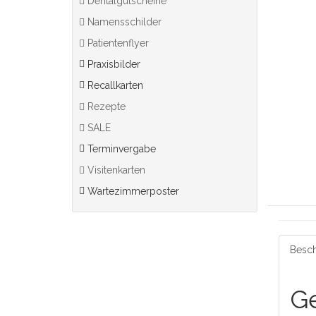
Dentalgutscheine
Namensschilder
Patientenflyer
Praxisbilder
Recallkarten
Rezepte
SALE
Terminvergabe
Visitenkarten
Wartezimmerposter
Besch
Ge