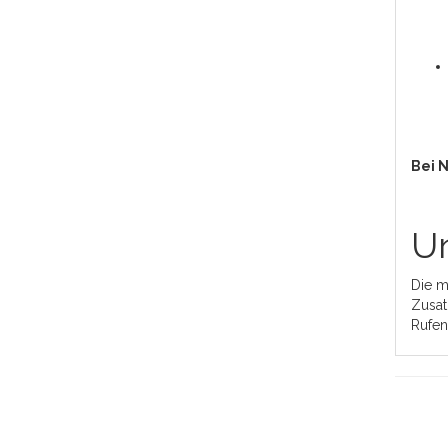
Bei 
Un
Die m
Zusat
Rufen