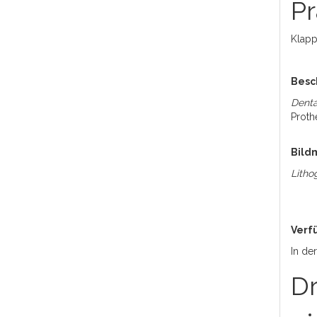
Pr
Klapp
Besc
Denta
Proth
Bildm
Litho
Verf
In de
Dr