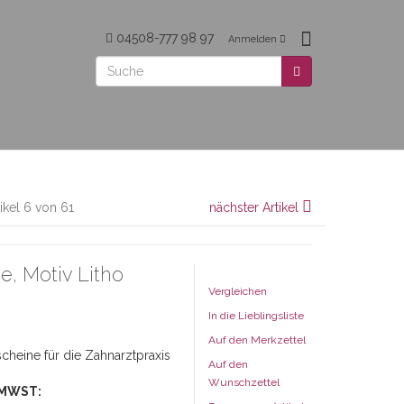
04508-777 98 97
Anmelden
tikel 6 von 61
nächster Artikel
, Motiv Litho
Vergleichen
In die Lieblingsliste
Auf den Merkzettel
cheine für die Zahnarztpraxis
Auf den
Wunschzettel
 MWST: