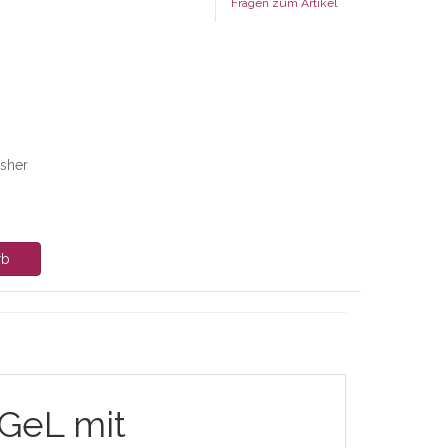
Fragen zum Artikel
isher
rb
GeL mit