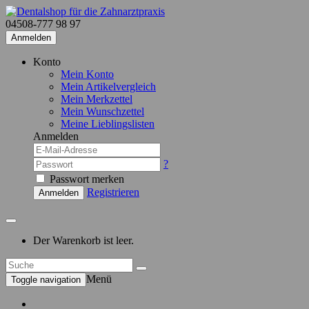
04508-777 98 97
Anmelden
Konto
Mein Konto
Mein Artikelvergleich
Mein Merkzettel
Mein Wunschzettel
Meine Lieblingslisten
Anmelden
?
Passwort merken
Registrieren
Anmelden
Der Warenkorb ist leer.
Menü
Toggle navigation