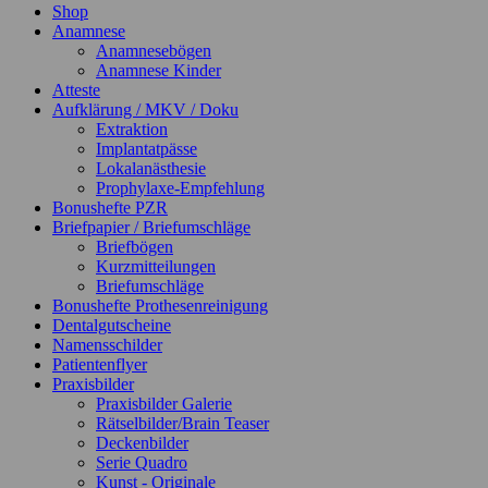
Shop
Anamnese
Anamnesebögen
Anamnese Kinder
Atteste
Aufklärung / MKV / Doku
Extraktion
Implantatpässe
Lokalanästhesie
Prophylaxe-Empfehlung
Bonushefte PZR
Briefpapier / Briefumschläge
Briefbögen
Kurzmitteilungen
Briefumschläge
Bonushefte Prothesenreinigung
Dentalgutscheine
Namensschilder
Patientenflyer
Praxisbilder
Praxisbilder Galerie
Rätselbilder/Brain Teaser
Deckenbilder
Serie Quadro
Kunst - Originale