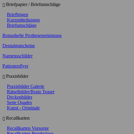
Briefpapier / Briefumschläge
Briefbögen
Kurzmitteilungen
Briefumschläge
Bonushefte Prothesenreinigung
Dentalgutscheine
Namensschilder
Patientenflyer
Praxisbilder
Praxisbilder Galerie
Rätselbilder/Brain Teaser
Deckenbilder
Serie Quadro
Kunst - Originale
Recallkarten
Recallkarten Vorsorge
Recallkarten Prophylaxe