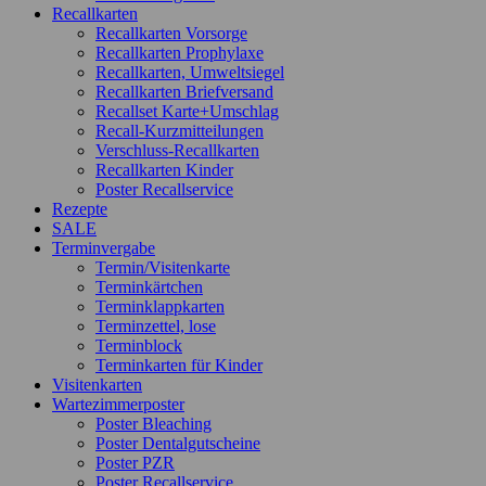
Recallkarten
Recallkarten Vorsorge
Recallkarten Prophylaxe
Recallkarten, Umweltsiegel
Recallkarten Briefversand
Recallset Karte+Umschlag
Recall-Kurzmitteilungen
Verschluss-Recallkarten
Recallkarten Kinder
Poster Recallservice
Rezepte
SALE
Terminvergabe
Termin/Visitenkarte
Terminkärtchen
Terminklappkarten
Terminzettel, lose
Terminblock
Terminkarten für Kinder
Visitenkarten
Wartezimmerposter
Poster Bleaching
Poster Dentalgutscheine
Poster PZR
Poster Recallservice