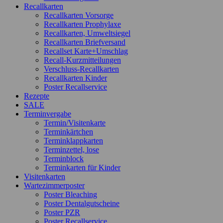
Recallkarten
Recallkarten Vorsorge
Recallkarten Prophylaxe
Recallkarten, Umweltsiegel
Recallkarten Briefversand
Recallset Karte+Umschlag
Recall-Kurzmitteilungen
Verschluss-Recallkarten
Recallkarten Kinder
Poster Recallservice
Rezepte
SALE
Terminvergabe
Termin/Visitenkarte
Terminkärtchen
Terminklappkarten
Terminzettel, lose
Terminblock
Terminkarten für Kinder
Visitenkarten
Wartezimmerposter
Poster Bleaching
Poster Dentalgutscheine
Poster PZR
Poster Recallservice