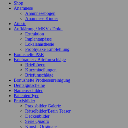
Shop
Anamnese
Anamnesebögen
Anamnese Kinder
Atteste
Aufklärung / MKV / Doku
Extraktion
Implantatpässe
Lokalanästhesie
Prophylaxe-Empfehlung
Bonushefte PZR
Briefpapier / Briefumschläge
Briefbögen
Kurzmitteilungen
Briefumschläge
Bonushefte Prothesenreinigung
Dentalgutscheine
Namensschilder
Patientenflyer
Praxisbilder
Praxisbilder Galerie
Rätselbilder/Brain Teaser
Deckenbilder
Serie Quadro
Kunst - Originale