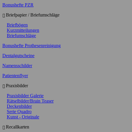
Bonushefte PZR
Briefpapier / Briefumschläge
Briefbögen
Kurzmitteilungen
Briefumschläge
Bonushefte Prothesenreinigung
Dentalgutscheine
Namensschilder
Patientenflyer
Praxisbilder
Praxisbilder Galerie
Rätselbilder/Brain Teaser
Deckenbilder
Serie Quadro
Kunst - Originale
Recallkarten