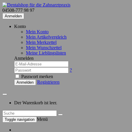
04508-777 98 97
Anmelden
Konto
Mein Konto
Mein Artikelvergleich
Mein Merkzettel
Mein Wunschzettel
Meine Lieblingslisten
Anmelden
?
Passwort merken
Registrieren
Anmelden
Der Warenkorb ist leer.
Menü
Toggle navigation