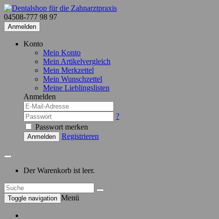
04508-777 98 97
Anmelden
Konto
Mein Konto
Mein Artikelvergleich
Mein Merkzettel
Mein Wunschzettel
Meine Lieblingslisten
Anmelden
?
Passwort merken
Registrieren
Anmelden
Der Warenkorb ist leer.
Menü
Toggle navigation