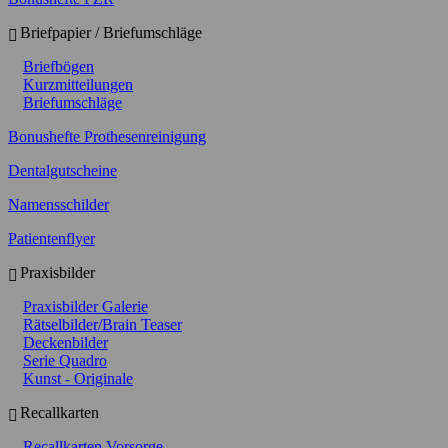
Briefpapier / Briefumschläge
Briefbögen
Kurzmitteilungen
Briefumschläge
Bonushefte Prothesenreinigung
Dentalgutscheine
Namensschilder
Patientenflyer
Praxisbilder
Praxisbilder Galerie
Rätselbilder/Brain Teaser
Deckenbilder
Serie Quadro
Kunst - Originale
Recallkarten
Recallkarten Vorsorge