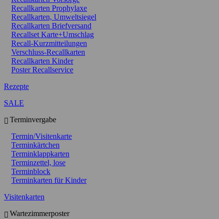
Recallkarten Prophylaxe
Recallkarten, Umweltsiegel
Recallkarten Briefversand
Recallset Karte+Umschlag
Recall-Kurzmitteilungen
Verschluss-Recallkarten
Recallkarten Kinder
Poster Recallservice
Rezepte
SALE
Terminvergabe
Termin/Visitenkarte
Terminkärtchen
Terminklappkarten
Terminzettel, lose
Terminblock
Terminkarten für Kinder
Visitenkarten
Wartezimmerposter