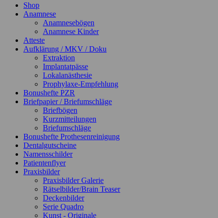
Shop
Anamnese
Anamnesebögen
Anamnese Kinder
Atteste
Aufklärung / MKV / Doku
Extraktion
Implantatpässe
Lokalanästhesie
Prophylaxe-Empfehlung
Bonushefte PZR
Briefpapier / Briefumschläge
Briefbögen
Kurzmitteilungen
Briefumschläge
Bonushefte Prothesenreinigung
Dentalgutscheine
Namensschilder
Patientenflyer
Praxisbilder
Praxisbilder Galerie
Rätselbilder/Brain Teaser
Deckenbilder
Serie Quadro
Kunst - Originale