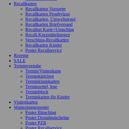
Recallkarten
Recallkarten Vorsorge
Recallkarten Prophylaxe
Recallkarten, Umweltsiegel
Recallkarten Briefversand
Recallset Karte+Umschlag
Recall-Kurzmitteilungen
Verschluss-Recallkarten
Recallkarten Kinder
Poster Recallservice
Rezepte
SALE
Terminvergabe
Termin/Visitenkarte
Terminkärtchen
Terminklappkarten
Terminzettel, lose
Terminblock
Terminkarten für Kinder
Visitenkarten
Wartezimmerposter
Poster Bleaching
Poster Dentalgutscheine
Poster PZR
Poster Recallservice