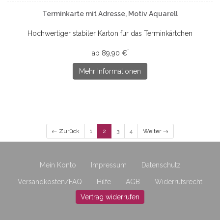
Terminkarte mit Adresse, Motiv Aquarell
Hochwertiger stabiler Karton für das Terminkärtchen
*
ab 89,90 €
Mehr Informationen
← Zurück
1
2
3
4
Weiter →
Mein Konto
Impressum
Datenschutz
Versandkosten/FAQ
Hilfe
AGB
Widerrufsrecht
Vertrag widerrufen