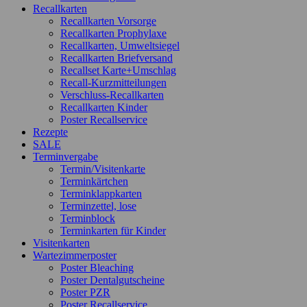
Recallkarten
Recallkarten Vorsorge
Recallkarten Prophylaxe
Recallkarten, Umweltsiegel
Recallkarten Briefversand
Recallset Karte+Umschlag
Recall-Kurzmitteilungen
Verschluss-Recallkarten
Recallkarten Kinder
Poster Recallservice
Rezepte
SALE
Terminvergabe
Termin/Visitenkarte
Terminkärtchen
Terminklappkarten
Terminzettel, lose
Terminblock
Terminkarten für Kinder
Visitenkarten
Wartezimmerposter
Poster Bleaching
Poster Dentalgutscheine
Poster PZR
Poster Recallservice