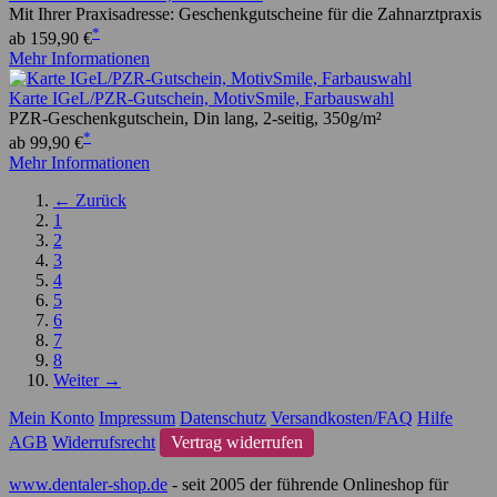
Mit Ihrer Praxisadresse: Geschenkgutscheine für die Zahnarztpraxis
*
ab 159,90 €
Mehr Informationen
Karte IGeL/PZR-Gutschein, MotivSmile, Farbauswahl
PZR-Geschenkgutschein, Din lang, 2-seitig, 350g/m²
*
ab 99,90 €
Mehr Informationen
← Zurück
1
2
3
4
5
6
7
8
Weiter →
Mein Konto
Impressum
Datenschutz
Versandkosten/FAQ
Hilfe
AGB
Widerrufsrecht
Vertrag widerrufen
www.dentaler-shop.de
- seit 2005 der führende Onlineshop für