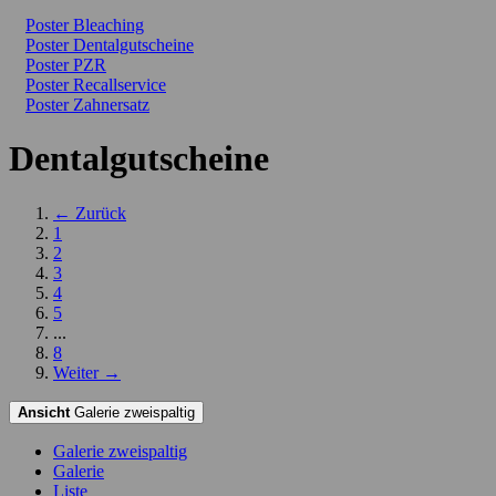
Poster Bleaching
Poster Dentalgutscheine
Poster PZR
Poster Recallservice
Poster Zahnersatz
Dentalgutscheine
← Zurück
1
2
3
4
5
...
8
Weiter →
Ansicht
Galerie zweispaltig
Galerie zweispaltig
Galerie
Liste