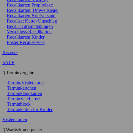
Recallkarten Prophylaxe
Recallkarten, Umweltsiegel
Recallkarten Briefversand
Recallset Karte+Umschlag
Recall-Kurzmitteilungen
Verschluss-Recallkarten
Recallkarten Kinder
Poster Recallservice
Rezepte
SALE
Terminvergabe
Termin/Visitenkarte
Terminkärtchen
Terminklappkarten
Terminzettel, lose
Terminblock
Terminkarten für Kinder
Visitenkarten
Wartezimmerposter