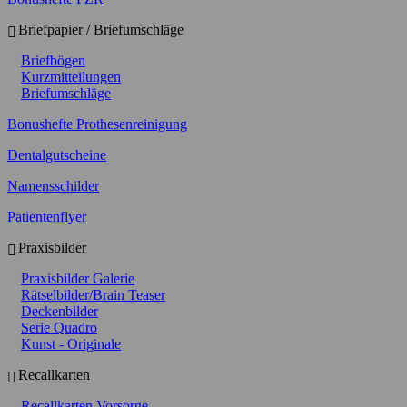
Briefpapier / Briefumschläge
Briefbögen
Kurzmitteilungen
Briefumschläge
Bonushefte Prothesenreinigung
Dentalgutscheine
Namensschilder
Patientenflyer
Praxisbilder
Praxisbilder Galerie
Rätselbilder/Brain Teaser
Deckenbilder
Serie Quadro
Kunst - Originale
Recallkarten
Recallkarten Vorsorge