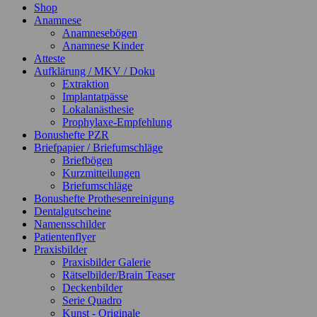
Shop
Anamnese
Anamnesebögen
Anamnese Kinder
Atteste
Aufklärung / MKV / Doku
Extraktion
Implantatpässe
Lokalanästhesie
Prophylaxe-Empfehlung
Bonushefte PZR
Briefpapier / Briefumschläge
Briefbögen
Kurzmitteilungen
Briefumschläge
Bonushefte Prothesenreinigung
Dentalgutscheine
Namensschilder
Patientenflyer
Praxisbilder
Praxisbilder Galerie
Rätselbilder/Brain Teaser
Deckenbilder
Serie Quadro
Kunst - Originale