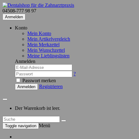
04508-777 98 97
Anmelden
Konto
Mein Konto
Mein Artikelvergleich
Mein Merkzettel
Mein Wunschzettel
Meine Lieblingslisten
Anmelden
?
Passwort merken
Registrieren
Anmelden
Der Warenkorb ist leer.
Menü
Toggle navigation