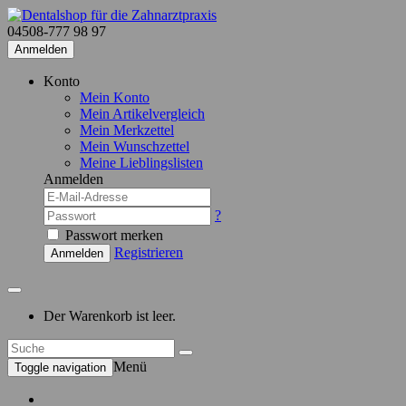
04508-777 98 97
Anmelden
Konto
Mein Konto
Mein Artikelvergleich
Mein Merkzettel
Mein Wunschzettel
Meine Lieblingslisten
Anmelden
?
Passwort merken
Registrieren
Anmelden
Der Warenkorb ist leer.
Menü
Toggle navigation