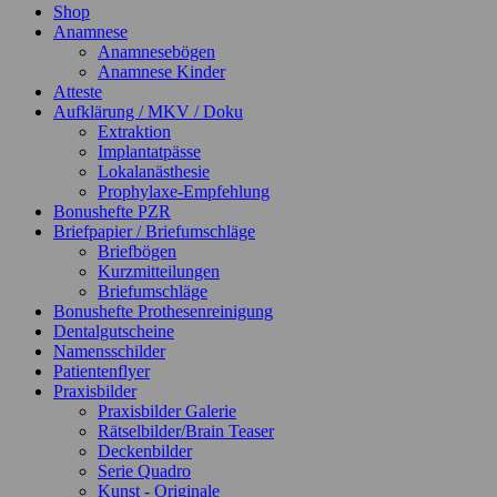
Shop
Anamnese
Anamnesebögen
Anamnese Kinder
Atteste
Aufklärung / MKV / Doku
Extraktion
Implantatpässe
Lokalanästhesie
Prophylaxe-Empfehlung
Bonushefte PZR
Briefpapier / Briefumschläge
Briefbögen
Kurzmitteilungen
Briefumschläge
Bonushefte Prothesenreinigung
Dentalgutscheine
Namensschilder
Patientenflyer
Praxisbilder
Praxisbilder Galerie
Rätselbilder/Brain Teaser
Deckenbilder
Serie Quadro
Kunst - Originale