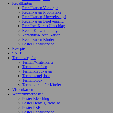
Recallkarten
Recallkarten Vorsorge
Recallkarten Prophylaxe
Recallkarten, Umweltsiegel
Recallkarten Briefversand
Recallset Karte+Umschlag
Recall-Kurzmitteilungen
Verschluss-Recallkarten
Recallkarten Kinder
Poster Recallservice
Rezepte
SALE
Terminvergabe
Termin/Visitenkarte
Terminkärtchen
Terminklappkarten
Terminzettel, lose
Terminblock
Terminkarten für Kinder
Visitenkarten
Wartezimmerposter
Poster Bleaching
Poster Dentalgutscheine
Poster PZR
Poster Recallservice